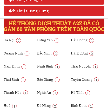
Dịch Thuật Đông Hưng
HỆ THỐNG DỊCH THUẬT A2Z ĐÃ CÓ
GẦN 60 VĂN PHÒNG TRÊN TOÀN QUỐC
Hà Nội
Hưng Yên
Hải Phòng
7
1
2
Quảng Ninh
Bắc Ninh
Hải Dương
1
2
2
Nam Định
Ninh Bình
Thái Nguyên
1
1
1
Thái Bình
Bắc Giang
Tuyên Quang
1
1
1
Thanh Hóa
Nghệ An
Hà Tĩnh
1
1
1
Huế
Đà Nẵng
Bình Định
1
2
1