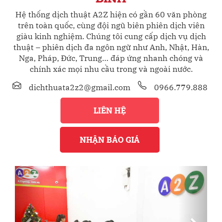
Hệ thống dịch thuật A2Z hiện có gần 60 văn phòng
trên toàn quốc, cùng đội ngũ biên phiên dịch viên
giàu kinh nghiệm. Chúng tôi cung cấp dịch vụ dịch
thuật – phiên dịch đa ngôn ngữ như Anh, Nhật, Hàn,
Nga, Pháp, Đức, Trung… đáp ứng nhanh chóng và
chính xác mọi nhu cầu trong và ngoài nước.
dichthuata2z2@gmail.com
0966.779.888
LIÊN HỆ
NHẬN BÁO GIÁ