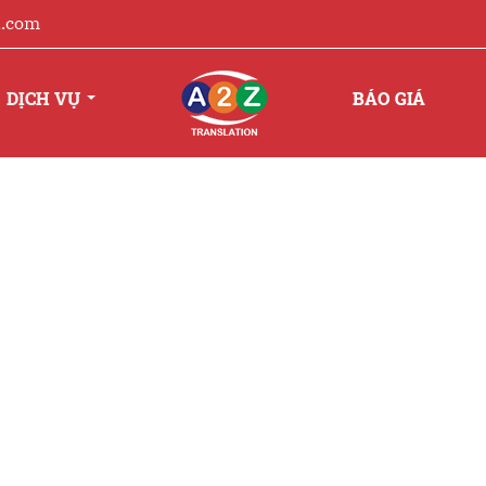
l.com
TRANG CHỦ
DỊCH VỤ
BÁO GIÁ