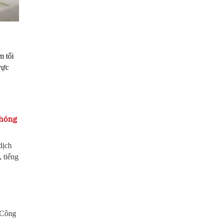
m tối
vực
chóng
dịch
, tiếng
: Công