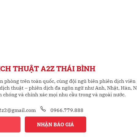
CH THUẬT A2Z THÁI BÌNH
n phòng trên toàn quốc, cùng đội ngũ biên phiên dịch viên
dịch thuật – phiên dịch đa ngôn ngữ như Anh, Nhật, Hàn, N
 chóng và chính xác mọi nhu cầu trong và ngoài nước.
2z2@gmail.com
0966.779.888
Ệ
NHẬN BÁO GIÁ