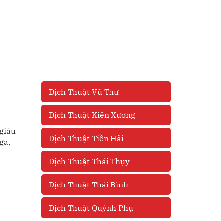
Dịch Thuật Vũ Thư
Dịch Thuật Kiến Xương
 giàu
Dịch Thuật Tiền Hải
ga,
Dịch Thuật Thái Thụy
Dịch Thuật Thái Bình
Dịch Thuật Quỳnh Phụ