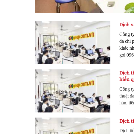
Dịch v
Công ty
đa chi 
khác nh
gọi 096
Dịch t
hiểu 
Công ty
thuật đ
hàn, ti
Dịch t
Dịch ti