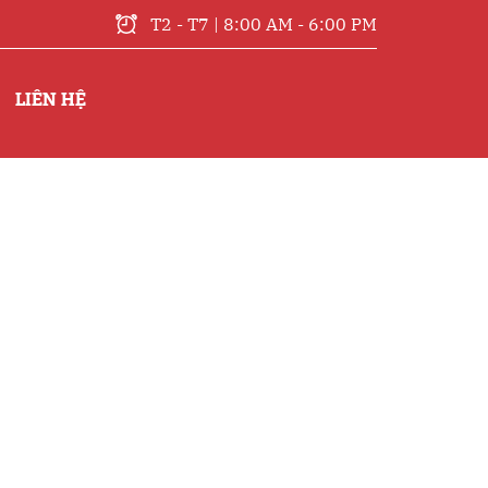
T2 - T7 | 8:00 AM - 6:00 PM
LIÊN HỆ