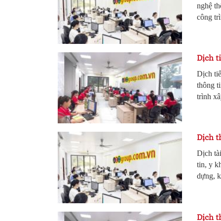
nghệ th
công tr
Dịch t
Dịch ti
thông t
trình x
Dịch t
Dịch tà
tin, y 
dựng, k
Dịch t