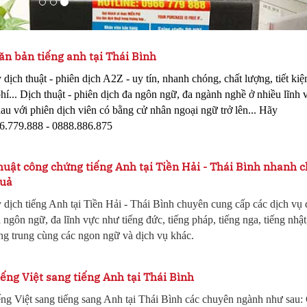
ăn bản tiếng anh tại Thái Bình
 dịch thuật - phiên dịch A2Z - uy tín, nhanh chóng, chất lượng, tiết kiệ
phí... Dịch thuật - phiên dịch đa ngôn ngữ, đa ngành nghề ở nhiều lĩnh 
au với phiên dịch viên có bằng cử nhân ngoại ngữ trở lên... Hãy
6.779.888 - 0888.886.875
huật công chứng tiếng Anh tại Tiền Hải - Thái Bình nhanh 
quả
 dịch tiếng Anh tại Tiền Hải - Thái
Bình
chuyên cung cấp các dịch vụ 
a ngôn ngữ, đa lĩnh vực như tiếng đức, tiếng pháp, tiếng nga, tiếng nhật
ếng trung cùng các ngon ngữ và dịch vụ khác.
iếng Việt sang tiếng Anh tại Thái Bình
ếng Việt sang tiếng sang Anh tại Thái Bình các chuyên ngành như sau