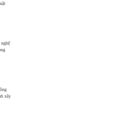
uật
g nghệ
ông
hông
ình xây