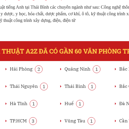
uật tiếng Anh tại Thái Bình các chuyên ngành như sau: Công nghệ thôn
 y dược, y học, hóa chất, dược phẩm, cơ khí, ô tô, kỹ thuật công trình 
ỹ thuật công trình xây dựng, điện, điện tử
 THUẬT A2Z ĐÃ CÓ GẦN 60 VĂN PHÒNG 
Hải Phòng
Quảng Ninh
Bắc
2
1
Thái Nguyên
Thái Bình
Bắc
1
1
Hà Tĩnh
Huế
Đà 
1
1
TP.HCM
Vũng Tàu
Cần
3
1