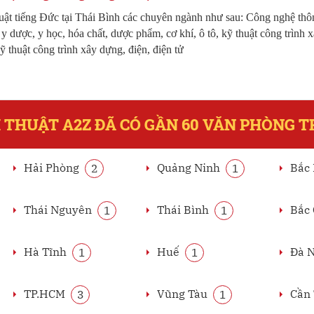
uật tiếng Đức
tại Thái Bình các chuyên ngành như sau: Công nghệ thôn
 y dược, y học, hóa chất, dược phẩm, cơ khí, ô tô, kỹ thuật công trình 
ỹ thuật công trình xây dựng, điện, điện tử
 THUẬT A2Z ĐÃ CÓ GẦN 60 VĂN PHÒNG 
Hải Phòng
Quảng Ninh
Bắc
2
1
Thái Nguyên
Thái Bình
Bắc
1
1
Hà Tĩnh
Huế
Đà 
1
1
TP.HCM
Vũng Tàu
Cần
3
1