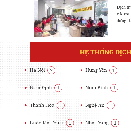
Dịch th
y khoa,
dựng, k
HỆ THỐNG DỊCH
Hà Nội
Hưng Yên
7
1
Nam Định
Ninh Bình
1
1
Thanh Hóa
Nghệ An
1
1
Buôn Ma Thuật
Nha Trang
1
1