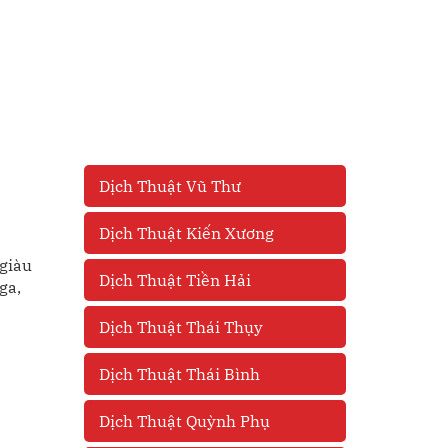
Dịch Thuật Vũ Thư
Dịch Thuật Kiến Xương
 giàu
Dịch Thuật Tiền Hải
ga,
Dịch Thuật Thái Thụy
Dịch Thuật Thái Bình
Dịch Thuật Quỳnh Phụ