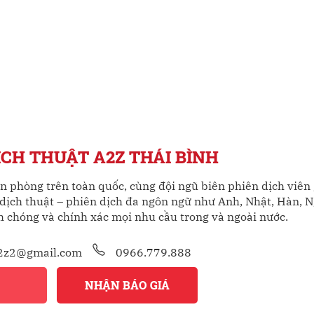
CH THUẬT A2Z THÁI BÌNH
n phòng trên toàn quốc, cùng đội ngũ biên phiên dịch viên
dịch thuật – phiên dịch đa ngôn ngữ như Anh, Nhật, Hàn, N
 chóng và chính xác mọi nhu cầu trong và ngoài nước.
2z2@gmail.com
0966.779.888
Ệ
NHẬN BÁO GIÁ