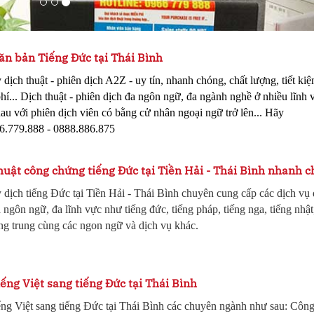
ăn bản Tiếng Đức tại Thái Bình
 dịch thuật - phiên dịch A2Z - uy tín, nhanh chóng, chất lượng, tiết kiệ
phí... Dịch thuật - phiên dịch đa ngôn ngữ, đa ngành nghề ở nhiều lĩnh 
au với phiên dịch viên có bằng cử nhân ngoại ngữ trở lên... Hãy
6.779.888 - 0888.886.875
huật công chứng tiếng Đức tại Tiền Hải - Thái Bình nhanh 
 dịch tiếng Đức
tại
Tiền Hải - Thái
Bình
chuyên cung cấp các dịch vụ 
a ngôn ngữ, đa lĩnh vực như tiếng đức, tiếng pháp, tiếng nga, tiếng nhật
ếng trung cùng các ngon ngữ và dịch vụ khác.
iếng Việt sang tiếng Đức tại Thái Bình
ếng Việt sang tiếng Đức
tại Thái Bình các chuyên ngành như sau: Côn