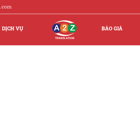
l.com
TRANG CHỦ
DỊCH VỤ
BÁO GIÁ