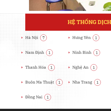
HỆ THỐNG DỊCH
Hà Nội
Hưng Yên
7
1
Nam Định
Ninh Bình
1
1
Thanh Hóa
Nghệ An
1
1
Buôn Ma Thuật
Nha Trang
1
1
Đồng Nai
1