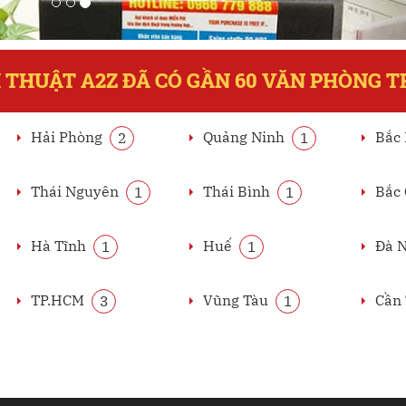
 THUẬT A2Z ĐÃ CÓ GẦN 60 VĂN PHÒNG 
Hải Phòng
Quảng Ninh
Bắc
2
1
Thái Nguyên
Thái Bình
Bắc
1
1
Hà Tĩnh
Huế
Đà 
1
1
TP.HCM
Vũng Tàu
Cần
3
1