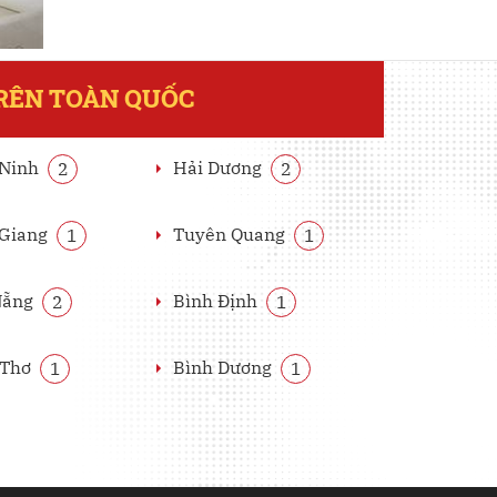
TRÊN TOÀN QUỐC
 Ninh
Hải Dương
2
2
 Giang
Tuyên Quang
1
1
Nẵng
Bình Định
2
1
 Thơ
Bình Dương
1
1