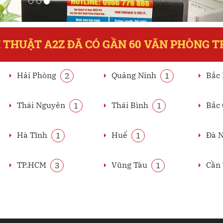
 THUẬT A2Z ĐÃ CÓ GẦN 60 VĂN PHÒNG 
Hải Phòng
Quảng Ninh
Bắc
2
1
Thái Nguyên
Thái Bình
Bắc
1
1
Hà Tĩnh
Huế
Đà 
1
1
TP.HCM
Vũng Tàu
Cần
3
1