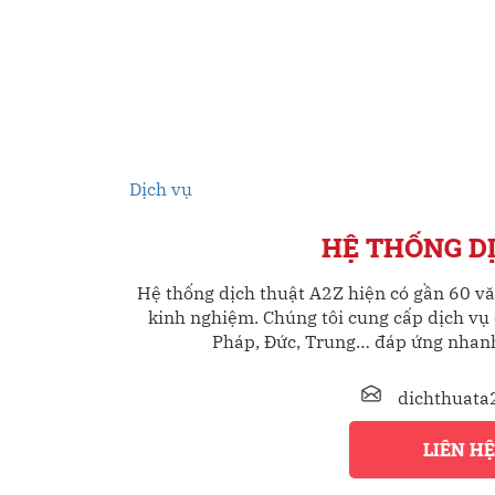
Dịch vụ
HỆ THỐNG DỊ
Hệ thống dịch thuật A2Z hiện có gần 60 vă
kinh nghiệm. Chúng tôi cung cấp dịch vụ 
Pháp, Đức, Trung… đáp ứng nhanh
dichthuata
LIÊN H