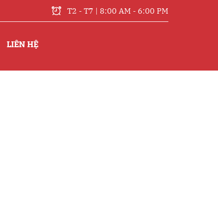
T2 - T7 | 8:00 AM - 6:00 PM
LIÊN HỆ