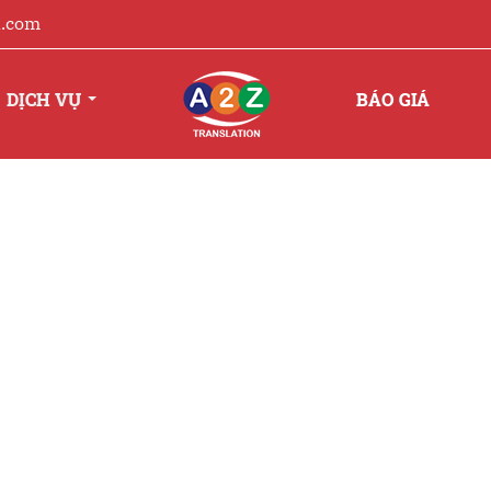
l.com
TRANG CHỦ
DỊCH VỤ
BÁO GIÁ