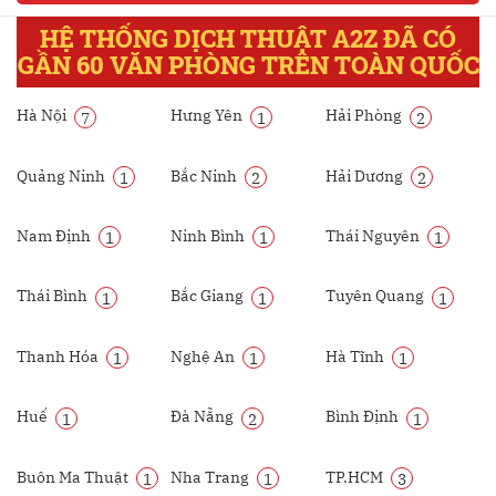
HỆ THỐNG DỊCH THUẬT A2Z ĐÃ CÓ
GẦN 60 VĂN PHÒNG TRÊN TOÀN QUỐC
Hà Nội
Hưng Yên
Hải Phòng
7
1
2
Quảng Ninh
Bắc Ninh
Hải Dương
1
2
2
Nam Định
Ninh Bình
Thái Nguyên
1
1
1
Thái Bình
Bắc Giang
Tuyên Quang
1
1
1
Thanh Hóa
Nghệ An
Hà Tĩnh
1
1
1
Huế
Đà Nẵng
Bình Định
1
2
1
Buôn Ma Thuật
Nha Trang
TP.HCM
1
1
3