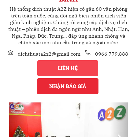
Hệ thống dịch thuật A2Z hiện có gần 60 văn phòng
trên toàn quốc, cùng đội ngũ biên phiên dịch viên
giàu kinh nghiệm. Chúng tôi cung cấp dịch vụ dịch
thuật – phiên dịch đa ngôn ngữ như Anh, Nhật, Hàn,
Nga, Pháp, Đức, Trung… đáp ứng nhanh chóng và
chính xác mọi nhu cầu trong và ngoài nước.
dichthuata2z2@gmail.com
0966.779.888
LIÊN HỆ
NHẬN BÁO GIÁ