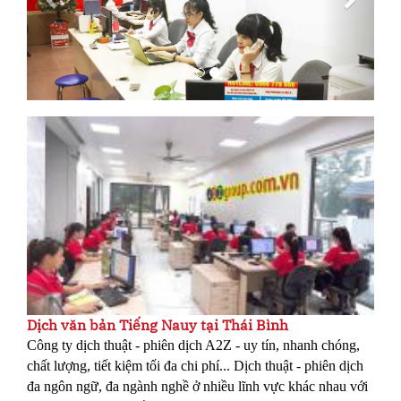
Dịch văn bản Tiếng Nauy tại Thái Bình
Công ty dịch thuật - phiên dịch A2Z - uy tín, nhanh chóng,
chất lượng, tiết kiệm tối đa chi phí... Dịch thuật - phiên dịch
đa ngôn ngữ, đa ngành nghề ở nhiều lĩnh vực khác nhau với