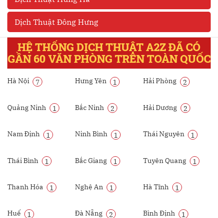
Dịch Thuật Đông Hưng
HỆ THỐNG DỊCH THUẬT A2Z ĐÃ CÓ
GẦN 60 VĂN PHÒNG TRÊN TOÀN QUỐC
Hà Nội
Hưng Yên
Hải Phòng
7
1
2
Quảng Ninh
Bắc Ninh
Hải Dương
1
2
2
Nam Định
Ninh Bình
Thái Nguyên
1
1
1
Thái Bình
Bắc Giang
Tuyên Quang
1
1
1
Thanh Hóa
Nghệ An
Hà Tĩnh
1
1
1
Huế
Đà Nẵng
Bình Định
1
2
1