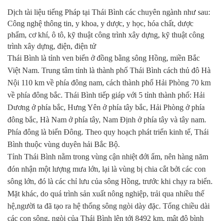
Dịch tài liệu tiếng Pháp tại Thái Bình các chuyên ngành như sau:
Công nghệ thông tin, y khoa, y dược, y học, hóa chất, dược
phẩm, cơ khí, ô tô, kỹ thuật công trình xây dựng, kỹ thuật công
trình xây dựng, điện, điện tử
Thái Bình là tỉnh ven biển ở đồng bằng sông Hồng, miền Bắc
Việt Nam. Trung tâm tỉnh là thành phố Thái Bình cách thủ đô Hà
Nội 110 km về phía đông nam, cách thành phố Hải Phòng 70 km
về phía đông bắc. Thái Bình tiếp giáp với 5 tỉnh thành phố: Hải
Dương ở phía bắc, Hưng Yên ở phía tây bắc, Hải Phòng ở phía
đông bắc, Hà Nam ở phía tây, Nam Định ở phía tây và tây nam.
Phía đông là biển Đông. Theo quy hoạch phát triển kinh tế, Thái
Bình thuộc vùng duyên hải Bắc Bộ.
Tỉnh Thái Bình nằm trong vùng cận nhiệt đới ẩm, nên hàng năm
đón nhận một lượng mưa lớn, lại là vùng bị chia cắt bởi các con
sông lớn, đó là các chỉ lưu của sông Hồng, trước khi chạy ra biển.
Mặt khác, do quá trình sản xuất nông nghiệp, trải qua nhiều thế
hệ,người ta đã tạo ra hệ thống sông ngòi dày đặc. Tổng chiều dài
các con sông, ngòi của Thái Bình lên tới 8492 km, mật độ bình