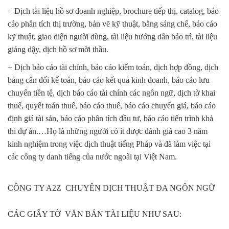
+ Dịch tài liệu hồ sơ doanh nghiệp, brochure tiếp thị, catalog, báo
cáo phân tích thị trường, bản vẽ kỹ thuật, bằng sáng chế, báo cáo
kỹ thuật, giao diện người dùng, tài liệu hướng dẫn bảo trì, tài liệu
giảng dậy, dịch hồ sơ mời thầu.
+ Dịch báo cáo tài chính, báo cáo kiểm toán, dịch hợp đồng, dịch
bảng cân đối kế toán, báo cáo kết quả kinh doanh, báo cáo lưu
chuyển tiền tệ, dịch báo cáo tài chính các ngôn ngữ, dịch tờ khai
thuế, quyết toán thuế, báo cáo thuế, báo cáo chuyển giá, báo cáo
định giá tài sản, báo cáo phân tích đầu tư, báo cáo tiến trình khả
thi dự án.
…Họ là những người có ít được đánh giá cao 3 năm
kinh nghiệm trong việc dịch thuật tiếng Pháp và đã làm việc tại
các công ty danh tiếng của nước ngoài tại Việt Nam.
CÔNG TY A2Z CHUYÊN DỊCH THUẬT ĐA NGÔN NGỮ
CÁC GIẤY TỜ VĂN BẢN TÀI LIỆU NHƯ SAU: