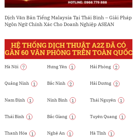
Dịch Văn Bản Tiếng Malaysia Tại Thái Bình – Giải Pháp
Ngôn Ngữ Chính Xác Cho Doanh Nghiệp ASEAN
HỆ THỐNG DỊCH THUẬT A2Z ĐÃ CÓ
GẦN 60 VĂN PHÒNG TRÊN TOÀN QUỐC
Hà Nội
Hưng Yên
Hải Phòng
7
1
2
Quảng Ninh
Bắc Ninh
Hải Dương
1
2
2
Nam Định
Ninh Bình
Thái Nguyên
1
1
1
Thái Bình
Bắc Giang
Tuyên Quang
1
1
1
Thanh Hóa
Nghệ An
Hà Tĩnh
1
1
1