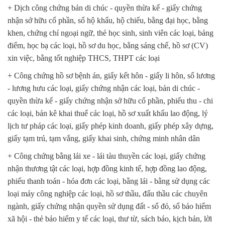
+ Dịch công chứng bản di chúc - quyền thừa kế - giấy chứng
nhận sở hữu cổ phần, sổ hộ khẩu, hộ chiếu, bằng đại học, bằng
khen, chứng chỉ ngoại ngữ, thẻ học sinh, sinh viên các loại, bảng
điểm, học bạ các loại, hồ sơ du học, bằng sáng chế, hồ sơ (CV)
xin việc, bằng tốt nghiệp THCS, THPT các loại
+ Công chứng hồ sơ bệnh án, giấy kết hôn - giấy li hôn, sổ lương
- lương hưu các loại, giấy chứng nhận các loại, bản di chúc -
quyền thừa kế - giấy chứng nhận sở hữu cổ phần, phiếu thu - chi
các loại, bản kê khai thuế các loại, hồ sơ xuất khẩu lao động, lý
lịch tư pháp các loại, giấy phép kinh doanh, giấy phép xây dựng,
giấy tạm trú, tạm vắng, giấy khai sinh, chứng minh nhân dân
+ Công chứng bằng lái xe - lái tàu thuyền các loại, giấy chứng
nhận thương tật các loại, hợp đồng kinh tế, hợp đồng lao động,
phiếu thanh toán - hóa đơn các loại, bằng lái - bằng sử dụng các
loại máy công nghiệp các loại, hồ sơ thầu, đấu thầu các chuyên
ngành, giấy chứng nhận quyền sử dụng đất - sổ đỏ, sổ bảo hiểm
xã hội - thẻ bảo hiểm y tế các loại, thư từ, sách báo, kịch bản, lời